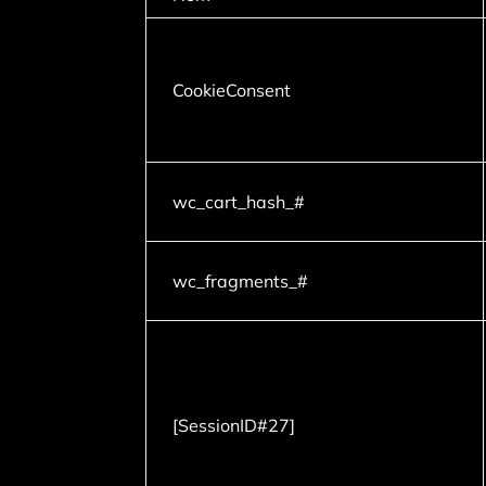
CookieConsent
wc_cart_hash_#
wc_fragments_#
[SessionID#27]