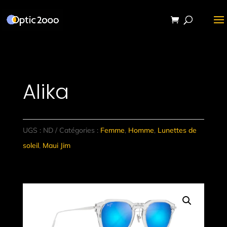
Alika
UGS :
ND
Catégories :
Femme
,
Homme
,
Lunettes de
soleil
,
Maui Jim