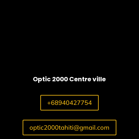
Cheetah
5
Optic 2000 Centre ville
+68940427754
optic2000tahiti@gmail.com