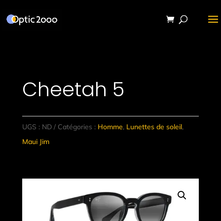
Cheetah 5
UGS :
ND
Catégories :
Homme
,
Lunettes de soleil
,
Maui Jim