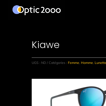
Kiawe
UGS :
ND
Catégories :
Femme
,
Homme
,
Lunette