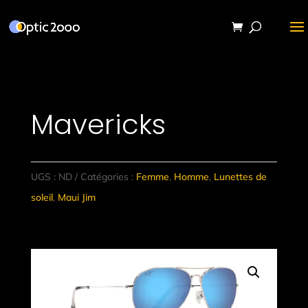
Mavericks
UGS :
ND
Catégories :
Femme
,
Homme
,
Lunettes de
soleil
,
Maui Jim