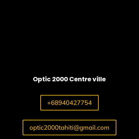
Stone
Shack
Optic 2000 Centre ville
+68940427754
optic2000tahiti@gmail.com