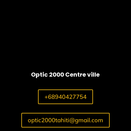
Violet
Lake
Optic 2000 Centre ville
+68940427754
optic2000tahiti@gmail.com