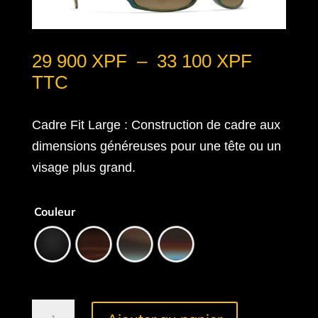
Plage
29 900
XPF
–
33 100
XPF
de
TTC
prix :
29
Cadre Fit Large
: Construction de cadre aux
900 XP
dimensions généreuses pour une tête ou un
à
visage plus grand.
33
100 XP
Couleur
quantité