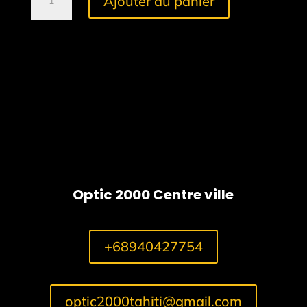
Ajouter au panier
de
World
Cup
Optic 2000 Centre ville
+68940427754
optic2000tahiti@gmail.com