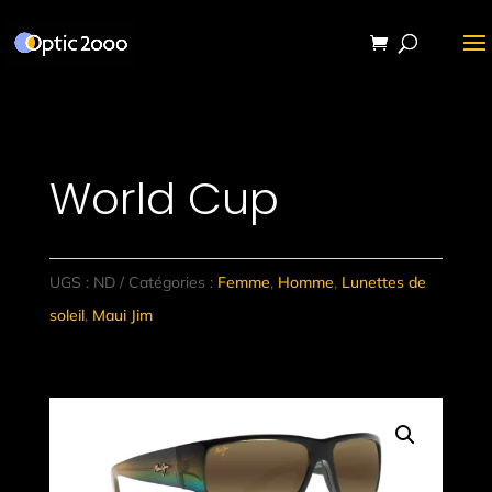
World Cup
UGS :
ND
Catégories :
Femme
,
Homme
,
Lunettes de
soleil
,
Maui Jim