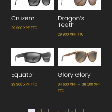
Cruzem
Dragon’s
Teeth
29 900
XPF
TTC
29 900
XPF
TTC
Equator
Glory Glory
Plage
29 900
XPF
TTC
34 600
XPF
–
38 100
XPF
de
TTC
prix :
34
600 XP