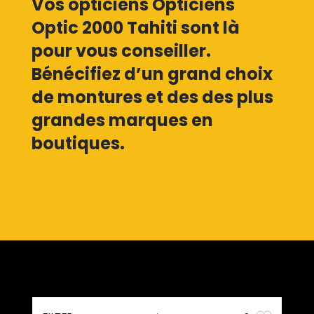
Vos opticiens Opticiens
Optic 2000 Tahiti sont là
pour vous conseiller.
Bénécifiez d’un grand choix
de montures et des des plus
grandes marques en
boutiques.