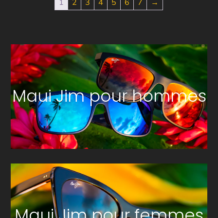
1
2
3
4
5
6
7
→
à
38
100 XP
Maui Jim pour hommes
Maui Jim pour femmes